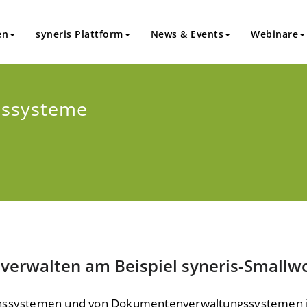
en
syneris Plattform
News & Events
Webinare
nssysteme
erwalten am Beispiel syneris-Smallw
onssystemen und von Dokumentenverwaltungssystemen ist