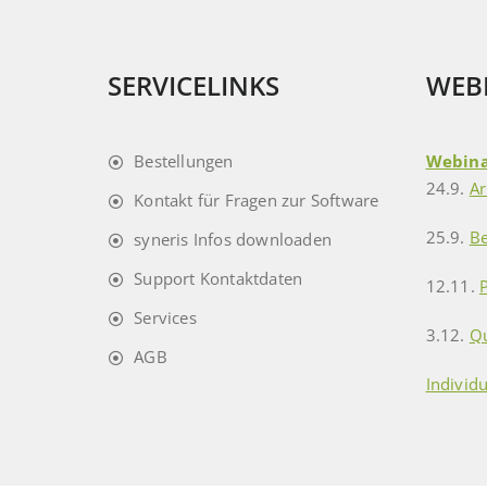
SERVICELINKS
WEB
Bestellungen
Webina
24.9.
Ar
Kontakt für Fragen zur Software
25.9.
B
syneris Infos downloaden
Support Kontaktdaten
12.11.
Services
3.12.
Q
AGB
Individ